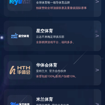
千亿官网
联系我们
千亿官网
为您提供专业GIS地理信息系统、智慧