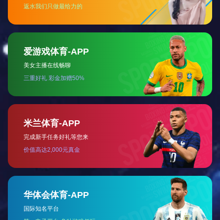
地灾类
其他类
DMGIS山东省与济
非标定制+
没有合适产品？
联系我们
专业团队
为您
定制
更匹配的
产品
免费获取定制方案>
DMGIS湖南省地质