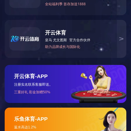
根据不同行业需求
提供多元化气象产品非标定制服务
千亿官网
交通气象、林业气
案例分类
气象类