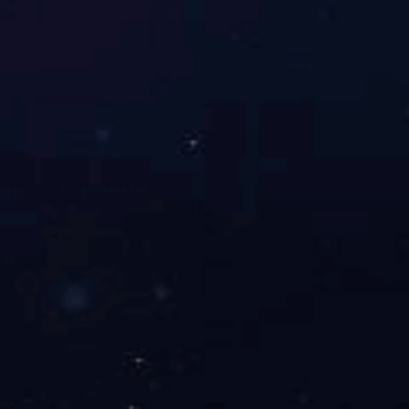
我公司与湖南省
浏览量：379
2025年1月10
同的签订，标志着
“山东省地质灾
浏览量：344
近日，我司承建的
要技术支撑，建设
梦图千亿官网_千亿(中国)一