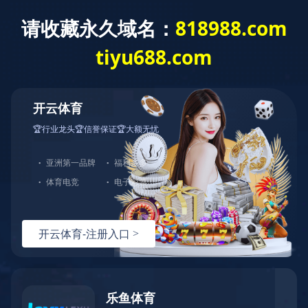
千亿官网
欢迎访问千亿官网_千亿(中国)一站式服务官网 官方网站！
专业GIS(地理
提供地理信息平台、智慧气
梦图千亿官网_千亿(中国)一站式服务官网
关于我们
产品服务
经典案例
行业应用