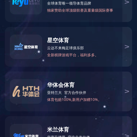
千亿官网
您的位置：
千亿官
千亿官网
联系我们
千亿官网
项目动态
党的二十届
《建议》），对
行业资讯
科学指引。《建
能力、加强气象
联系我们
党的十八大
CONTACT US
全的关系、实现
为“十五五”时
长沙公司：
线思维、以新安