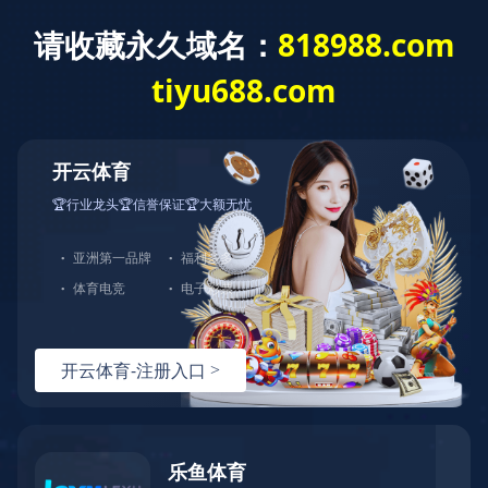
千亿官网
欢迎访问千亿官网_千亿(中国)一站式服务官网 官方网站！
专业GIS(地理
提供地理信息平台、智慧气
梦图千亿官网_千亿(中国)一站式服务官网
关于我们
产品服务
经典案例
行业应用