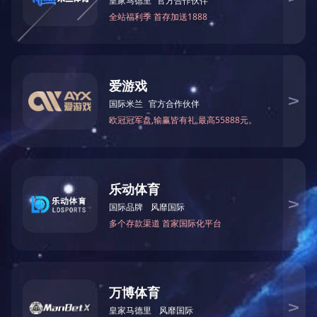
林业
环境
服务热线
电力
微信咨询
旅游
返回顶部
其他
联系我们
CONTACT US
长沙公司：
地址：长沙市天心区长沙天心软件产