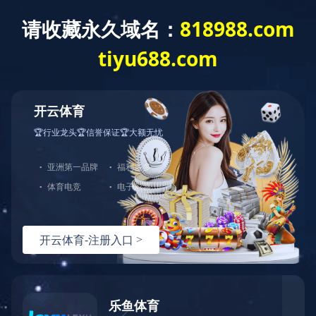
千亿官网
欢迎访问千亿官网_千亿(中国)一站式服务官网 官方网站！
专业GIS(地理
提供地理信息平台、智慧气
梦图千亿官网_千亿(中国)一站式服务官网
关于我们
产品服务
经典案例
行业应用