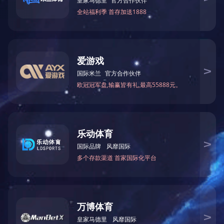
千亿官网
电话：0512-66806280
联系我们
网址：lyckmod.com
邮箱：dmgis@163.com
梦图千亿官网_千亿(中国)一
手机：0512-66806280(赵)
地址：苏州市高新区科发路10
千亿官网_千亿(中国)一站
旅游交通气象系统
地灾应急