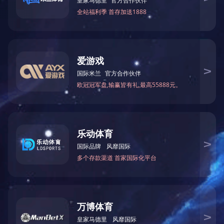
林业
环境
服务热线
电力
微信咨询
旅游
返回顶部
其他
联系我们
CONTACT US
长沙公司：
地址：长沙市天心区长沙天心软件产