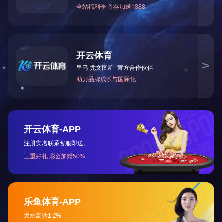
业园B座803-804
电话：0731-81671998
苏州公司：
地址：苏州市高新区科发路101号致
远国际商务大厦南楼503室
电话：0512-66806280
网址：lyckmod.com
邮箱：dmgis@163.com
梦图千亿官网_千亿(中国)一