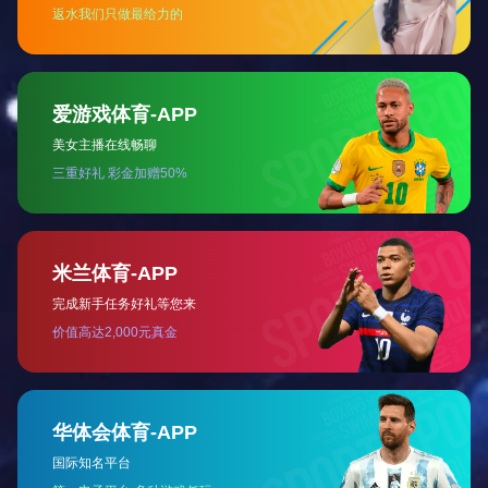
3、决策服务
基于气象基础资
在线客服
作与决策气象服务。
服务热线
微信咨询
返回顶部
4、专业服务