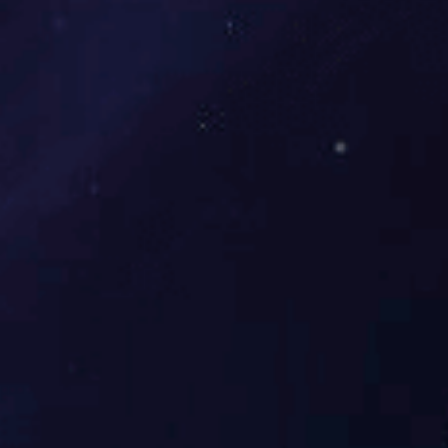
5、应急联动
包括地灾、中小流域
观测站、沿流域气象
理要素、气象条件的
为政府应急决策做服