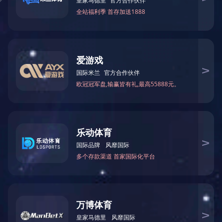
林业
环境
电力
旅游
1、实况监测
其他
针对气象要素
联系我们
CONTACT US
长沙公司：
地址：长沙市天心区长沙天心软件产