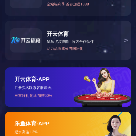
业园B座803-804
电话：0731-81671998
苏州公司：
地址：苏州市高新区科发路101号致
2、公众服务
远国际商务大厦南楼503室
基于预报业务流程优
电话：0512-66806280
降雨落区等业务产品
网址：lyckmod.com
邮箱：dmgis@163.com