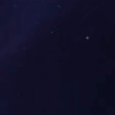
3.农作物监测及估
农作物的生长状况与
们在作物播种后到收
方法和手段逐步完善
施，对农作物的生长
获得监测和估产信息
感、地理信息技术和