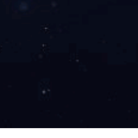
5.农田监管
我国人多地少，耕地
体质量还在不断下降
剧。因此，利用 GIS