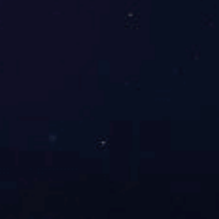
在线客服
4.农业气象服务
服务热线
农业气象服务系统是在
务的科研成果；建立了
微信咨询
监测、灾害损失评估
返回顶部