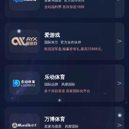
林业
务，虽然农作物估产
到信息的途径，已经能
环境
精细农业
坡耕地分布
电力
农作物监测及估
农业气象服务
旅游
农田监管
绿色农业
其他
动物疫情管理
植物病虫害分析
联系我们
土壤养分测定
CONTACT US
农田水淹没分析
长沙公司：
地址：长沙市天心区长沙天心软件产